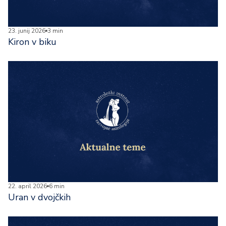
23. junij 2026
3 min
Kiron v biku
22. april 2026
6 min
Uran v dvojčkih