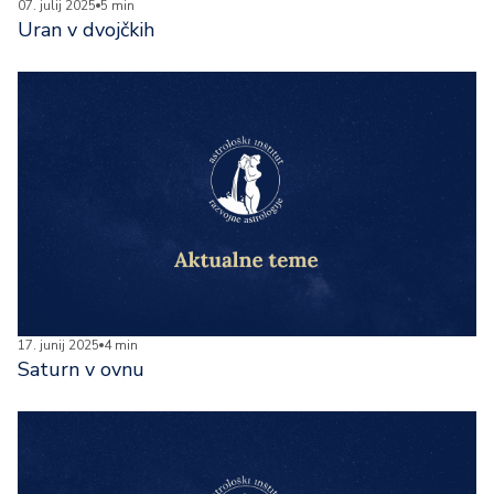
07. julij 2025
5 min
Uran v dvojčkih
17. junij 2025
4 min
Saturn v ovnu