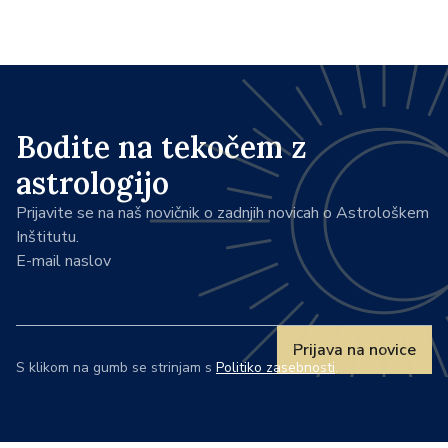
Bodite na tekočem z
astrologijo
Prijavite se na naš novičnik o zadnjih novicah o Astrološkem
Inštitutu.
E-mail naslov
Prijava na novice
S klikom na gumb se strinjam s
Politiko zasebnosti
.