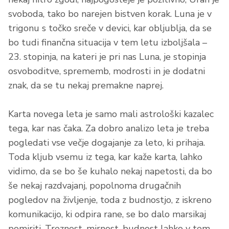
svoboda, tako bo narejen bistven korak. Luna je v
trigonu s točko sreče v devici, kar obljublja, da se
bo tudi finančna situacija v tem letu izboljšala –
23. stopinja, na kateri je pri nas Luna, je stopinja
osvoboditve, sprememb, modrosti in je dodatni
znak, da se tu nekaj premakne naprej.
Karta novega leta je samo mali astrološki kazalec
tega, kar nas čaka. Za dobro analizo leta je treba
pogledati vse večje dogajanje za leto, ki prihaja.
Toda kljub vsemu iz tega, kar kaže karta, lahko
vidimo, da se bo še kuhalo nekaj napetosti, da bo
še nekaj razdvajanj, popolnoma drugačnih
pogledov na življenje, toda z budnostjo, z iskreno
komunikacijo, ki odpira rane, se bo dalo marsikaj
pomiriti. Treznost, mirnost, budnost lahko v tem