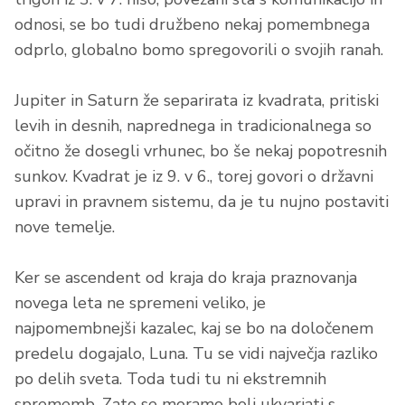
odnosi, se bo tudi družbeno nekaj pomembnega
odprlo, globalno bomo spregovorili o svojih ranah.
Jupiter in Saturn že separirata iz kvadrata, pritiski
levih in desnih, naprednega in tradicionalnega so
očitno že dosegli vrhunec, bo še nekaj popotresnih
sunkov. Kvadrat je iz 9. v 6., torej govori o državni
upravi in pravnem sistemu, da je tu nujno postaviti
nove temelje.
Ker se ascendent od kraja do kraja praznovanja
novega leta ne spremeni veliko, je
najpomembnejši kazalec, kaj se bo na določenem
predelu dogajalo, Luna. Tu se vidi največja razliko
po delih sveta. Toda tudi tu ni ekstremnih
sprememb. Zato se moramo bolj ukvarjati s