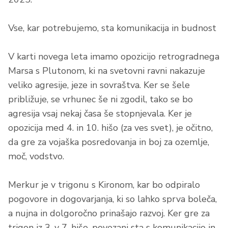
Vse, kar potrebujemo, sta komunikacija in budnost
V karti novega leta imamo opozicijo retrogradnega
Marsa s Plutonom, ki na svetovni ravni nakazuje
veliko agresije, jeze in sovraštva. Ker se šele
približuje, se vrhunec še ni zgodil, tako se bo
agresija vsaj nekaj časa še stopnjevala. Ker je
opozicija med 4. in 10. hišo (za ves svet), je očitno,
da gre za vojaška posredovanja in boj za ozemlje,
moč, vodstvo.
Merkur je v trigonu s Kironom, kar bo odpiralo
pogovore in dogovarjanja, ki so lahko sprva boleča,
a nujna in dolgoročno prinašajo razvoj. Ker gre za
trigon iz 3. v 7. hišo, povezani sta s komunikacijo in