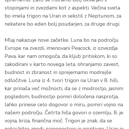
stopinjami in zvezdami kot z aspekti. Večina sveta
bo imela trigon na Uran in sekstil z Neptunom, za
nekatere bo eden bolj poudarjen, za druge drugi.
Mlaj nakazuje nove začetke. Luna bo na področju
Evrope na zvezdi, imenovani Peacock, iz ozvezdja
Pava, kar nam omogoča, da kljub pritiskom, ki so
zakodirani v karto novega leta, ohranjamo zavest,
budnost in zbranost in sprejemamo modrejše
odločitve. Luna iz 4. tvori trigon na Uran v 8. hiši,
kar prinaša več možnosti, da se z modrostjo, jasnim
pogledom, budnostjo pomiri določena nasprotja,
lahko prinese celo dogovor o miru, pomiri vojno na
našem področju. Četrta hiša govori o ozemlju, 8. je
vojna, kriza, finančna moč. Trigon je znak, da se
nekaj hitro zgodi, najpogosteje je pozitivno, Uran je