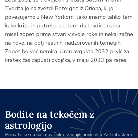
Tvorita jo na zvezdi Betelgez iz Oriona, ki jo
povezujemo z New Yorkom, tako imamo lahko tam
kako krizo in potrebo po tem, da tradicionalna
misel zopet prime stvari v svoje roke in nekaj začne
na novo, na bolj realnih, nadzorovanih temeljih.
Zopet bo več nemira. Uran avgusta 2032 prvič za
kratek čas zapusti dvojčka, v maju 2033 pa zares.
Bodite na tekočem z
astrologijo
Prijavite se na naš novičnik o zadnjih novicah o Astrološkem