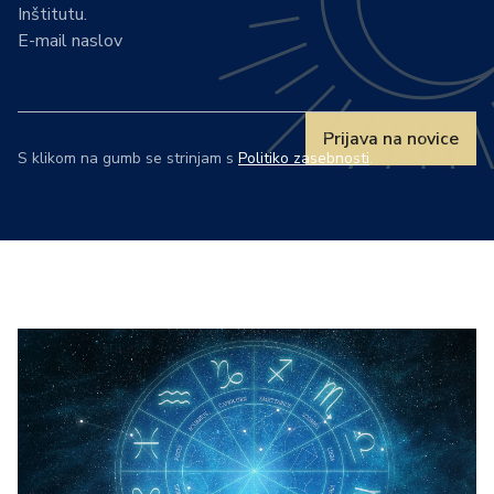
Inštitutu.
E-mail naslov
Prijava na novice
S klikom na gumb se strinjam s
Politiko zasebnosti
.