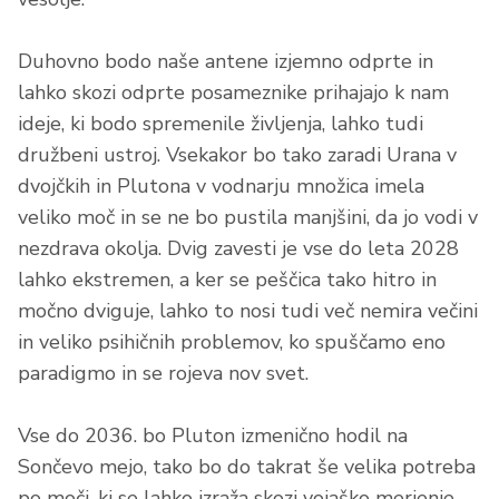
Duhovno bodo naše antene izjemno odprte in
lahko skozi odprte posameznike prihajajo k nam
ideje, ki bodo spremenile življenja, lahko tudi
družbeni ustroj. Vsekakor bo tako zaradi Urana v
dvojčkih in Plutona v vodnarju množica imela
veliko moč in se ne bo pustila manjšini, da jo vodi v
nezdrava okolja. Dvig zavesti je vse do leta 2028
lahko ekstremen, a ker se peščica tako hitro in
močno dviguje, lahko to nosi tudi več nemira večini
in veliko psihičnih problemov, ko spuščamo eno
paradigmo in se rojeva nov svet.
Vse do 2036. bo Pluton izmenično hodil na
Sončevo mejo, tako bo do takrat še velika potreba
po moči, ki se lahko izraža skozi vojaško merjenje