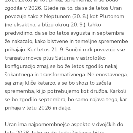
zgodile v 2026. Glede na to, da se že letos Uran
povezuje tako z Neptunom (30. 8.) kot Plutonom
(ne eksaktno, a blizu okrog 20. 9.), lahko
predvidimo, da se bo letos avgusta in septembra
že nakazalo, kako bistvene in temeljne spremembe
prihajajo. Ker letos 21. 9. Sončni mrk povezuje vse
transaturnovce plus Saturna v astrološko
konfiguracijo zmaj, se bo že letos zgodilo nekaj
šokantnega in transformativnega. Ne enostavnega,
saj zmaj kliče katarzo, a se bo skozi to začela
sprememba, ki jo potrebujemo kot družba. Karkoli
se bo zgodilo septembra, bo samo najava tega, kar
prihaja v letu 2026 in dalje.
Uran ima najpomembnejše aspekte v dvojčkih do
leta 2028, tako se do tedaj življenje hitro