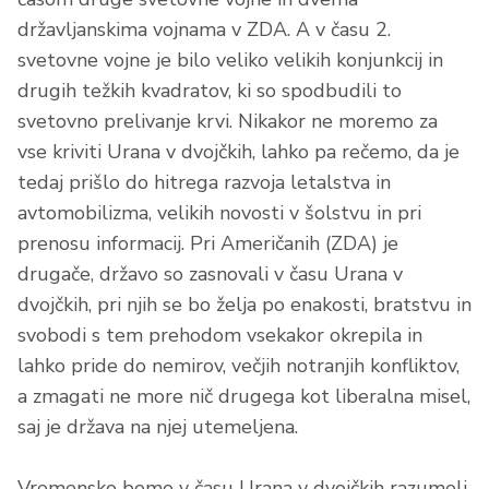
državljanskima vojnama v ZDA. A v času 2.
svetovne vojne je bilo veliko velikih konjunkcij in
drugih težkih kvadratov, ki so spodbudili to
svetovno prelivanje krvi. Nikakor ne moremo za
vse kriviti Urana v dvojčkih, lahko pa rečemo, da je
tedaj prišlo do hitrega razvoja letalstva in
avtomobilizma, velikih novosti v šolstvu in pri
prenosu informacij. Pri Američanih (ZDA) je
drugače, državo so zasnovali v času Urana v
dvojčkih, pri njih se bo želja po enakosti, bratstvu in
svobodi s tem prehodom vsekakor okrepila in
lahko pride do nemirov, večjih notranjih konfliktov,
a zmagati ne more nič drugega kot liberalna misel,
saj je država na njej utemeljena.
Vremensko bomo v času Urana v dvojčkih razumeli,