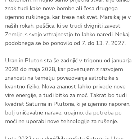
znak tudi kake nove bombe ali česa drugega
izjemno rušilnega, kar trese naš svet. Marsikaj je v
naših rokah, peščica, ki se trudi dvigniti zavest
Zemlje, s svojo vztrajnostjo to lahko naredi. Nekaj
podobnega se bo ponovilo od 7. do 13. 7. 2027.
Uran in Pluton sta še zadnjič v trigonu od januarja
2028 do maja 2028, kar povezujem z razvojem
znanosti na temelju povezovanja astrofizike s
kvantno fiziko. Nova znanost lahko privede nove
vire energije, a tudi bitko za moč. Takrat bo tudi
kvadrat Saturna in Plutona, ki je izjemno naporen,
bolj uničevalne narave, upajmo, da potreba po
moči ne uporabi nove tehnologije za rušenje.
Leta 2032 se v dvojčkih srečata Saturn in Uran.