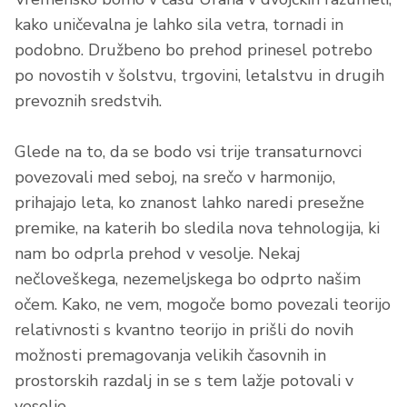
kako uničevalna je lahko sila vetra, tornadi in
podobno. Družbeno bo prehod prinesel potrebo
po novostih v šolstvu, trgovini, letalstvu in drugih
prevoznih sredstvih.
Glede na to, da se bodo vsi trije transaturnovci
povezovali med seboj, na srečo v harmonijo,
prihajajo leta, ko znanost lahko naredi presežne
premike, na katerih bo sledila nova tehnologija, ki
nam bo odprla prehod v vesolje. Nekaj
nečloveškega, nezemeljskega bo odprto našim
očem. Kako, ne vem, mogoče bomo povezali teorijo
relativnosti s kvantno teorijo in prišli do novih
možnosti premagovanja velikih časovnih in
prostorskih razdalj in se s tem lažje potovali v
vesolje.