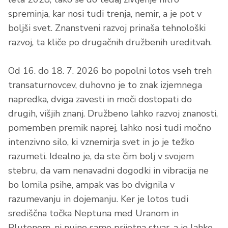
spreminja, kar nosi tudi trenja, nemir, a je pot v
boljši svet. Znanstveni razvoj prinaša tehnološki
razvoj, ta kliče po drugačnih družbenih ureditvah.
Od 16. do 18. 7. 2026 bo popolni lotos vseh treh
transaturnovcev, duhovno je to znak izjemnega
napredka, dviga zavesti in moči dostopati do
drugih, višjih znanj. Družbeno lahko razvoj znanosti,
pomemben premik naprej, lahko nosi tudi močno
intenzivno silo, ki vznemirja svet in jo je težko
razumeti. Idealno je, da ste čim bolj v svojem
stebru, da vam nenavadni dogodki in vibracija ne
bo lomila psihe, ampak vas bo dvignila v
razumevanju in dojemanju. Ker je lotos tudi
središčna točka Neptuna med Uranom in
Plutonom, ni nujno samo prijetna stvar, a je lahko