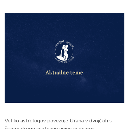
Veliko astrologov povezuje Urana v dvojčkih s
časom druge svetovne vojne in dvema