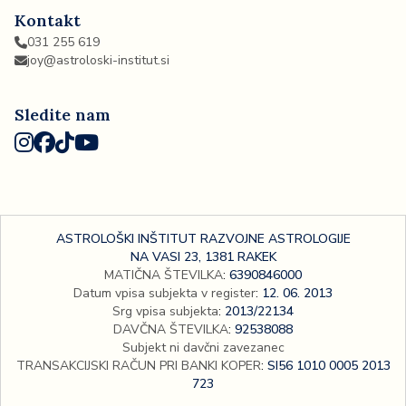
Kontakt
031 255 619
joy@astroloski-institut.si
Sledite nam
ASTROLOŠKI INŠTITUT RAZVOJNE ASTROLOGIJE
NA VASI 23, 1381 RAKEK
MATIČNA ŠTEVILKA
:
6390846000
Datum vpisa subjekta v register
:
12. 06. 2013
Srg vpisa subjekta
:
2013/22134
DAVČNA ŠTEVILKA
:
92538088
Subjekt ni davčni zavezanec
TRANSAKCIJSKI RAČUN PRI BANKI KOPER
:
SI56 1010 0005 2013
723