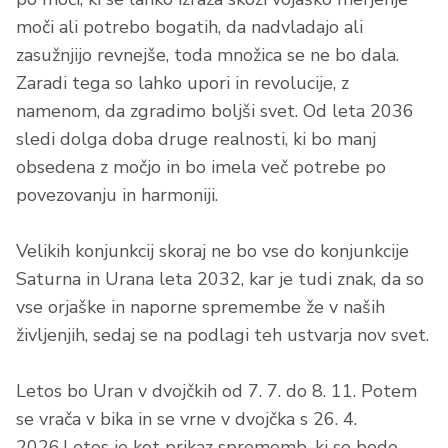
moči ali potrebo bogatih, da nadvladajo ali
zasužnjijo revnejše, toda množica se ne bo dala.
Zaradi tega so lahko upori in revolucije, z
namenom, da zgradimo boljši svet. Od leta 2036
sledi dolga doba druge realnosti, ki bo manj
obsedena z močjo in bo imela več potrebe po
povezovanju in harmoniji.
Velikih konjunkcij skoraj ne bo vse do konjunkcije
Saturna in Urana leta 2032, kar je tudi znak, da so
vse orjaške in naporne spremembe že v naših
življenjih, sedaj se na podlagi teh ustvarja nov svet.
Letos bo Uran v dvojčkih od 7. 7. do 8. 11. Potem
se vrača v bika in se vrne v dvojčka s 26. 4.
2026.Letos je kot prikaz sprememb, ki se bodo