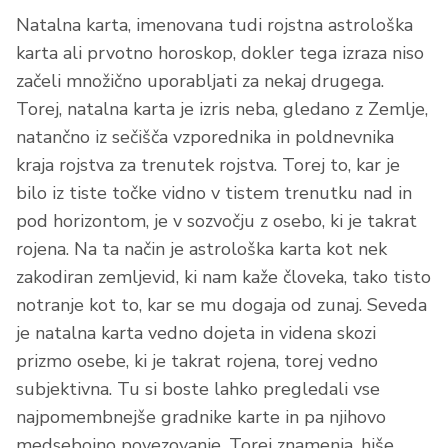
Natalna karta, imenovana tudi rojstna astrološka
karta ali prvotno horoskop, dokler tega izraza niso
začeli množično uporabljati za nekaj drugega.
Torej, natalna karta je izris neba, gledano z Zemlje,
natančno iz sečišča vzporednika in poldnevnika
kraja rojstva za trenutek rojstva. Torej to, kar je
bilo iz tiste točke vidno v tistem trenutku nad in
pod horizontom, je v sozvočju z osebo, ki je takrat
rojena. Na ta način je astrološka karta kot nek
zakodiran zemljevid, ki nam kaže človeka, tako tisto
notranje kot to, kar se mu dogaja od zunaj. Seveda
je natalna karta vedno dojeta in videna skozi
prizmo osebe, ki je takrat rojena, torej vedno
subjektivna. Tu si boste lahko pregledali vse
najpomembnejše gradnike karte in pa njihovo
medsebojno povezovanje. Torej znamenja, hiše,