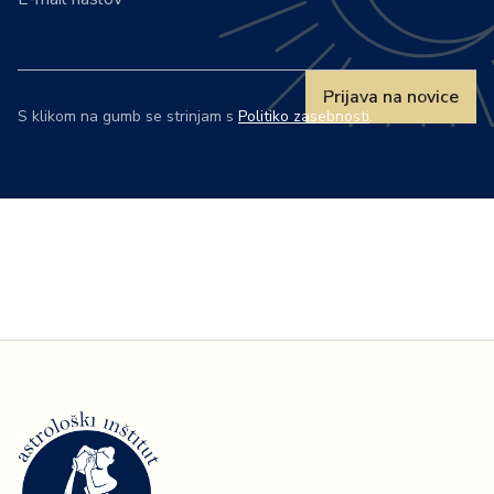
Prijava na novice
S klikom na gumb se strinjam s
Politiko zasebnosti
.