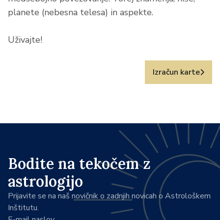
planete (nebesna telesa) in aspekte.
Uživajte!
Izračun karte
Bodite na tekočem z
astrologijo
Prijavite se na naš novičnik o zadnjih novicah o Astrološkem
Inštitutu.
E-mail naslov