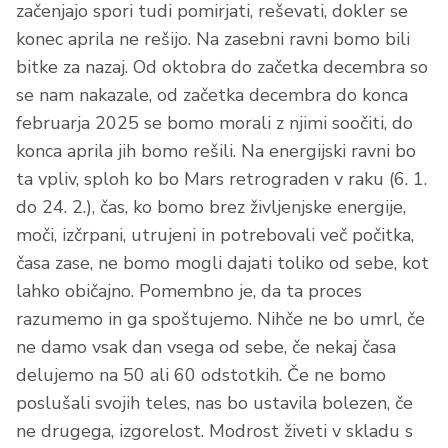
začenjajo spori tudi pomirjati, reševati, dokler se
konec aprila ne rešijo. Na zasebni ravni bomo bili
bitke za nazaj. Od oktobra do začetka decembra so
se nam nakazale, od začetka decembra do konca
februarja 2025 se bomo morali z njimi soočiti, do
konca aprila jih bomo rešili. Na energijski ravni bo
ta vpliv, sploh ko bo Mars retrograden v raku (6. 1.
do 24. 2.), čas, ko bomo brez življenjske energije,
moči, izčrpani, utrujeni in potrebovali več počitka,
časa zase, ne bomo mogli dajati toliko od sebe, kot
lahko običajno. Pomembno je, da ta proces
razumemo in ga spoštujemo. Nihče ne bo umrl, če
ne damo vsak dan vsega od sebe, če nekaj časa
delujemo na 50 ali 60 odstotkih. Če ne bomo
poslušali svojih teles, nas bo ustavila bolezen, če
ne drugega, izgorelost. Modrost živeti v skladu s