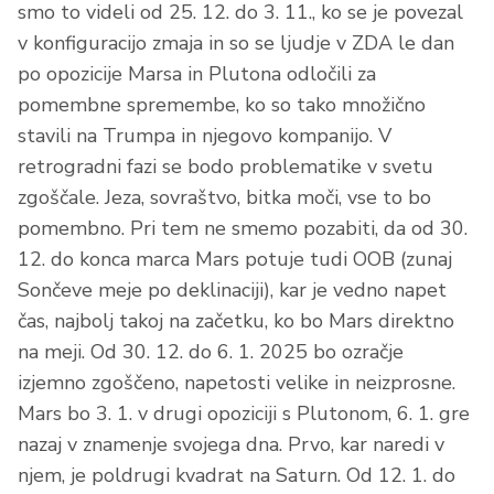
smo to videli od 25. 12. do 3. 11., ko se je povezal
v konfiguracijo zmaja in so se ljudje v ZDA le dan
po opozicije Marsa in Plutona odločili za
pomembne spremembe, ko so tako množično
stavili na Trumpa in njegovo kompanijo. V
retrogradni fazi se bodo problematike v svetu
zgoščale. Jeza, sovraštvo, bitka moči, vse to bo
pomembno. Pri tem ne smemo pozabiti, da od 30.
12. do konca marca Mars potuje tudi OOB (zunaj
Sončeve meje po deklinaciji), kar je vedno napet
čas, najbolj takoj na začetku, ko bo Mars direktno
na meji. Od 30. 12. do 6. 1. 2025 bo ozračje
izjemno zgoščeno, napetosti velike in neizprosne.
Mars bo 3. 1. v drugi opoziciji s Plutonom, 6. 1. gre
nazaj v znamenje svojega dna. Prvo, kar naredi v
njem, je poldrugi kvadrat na Saturn. Od 12. 1. do