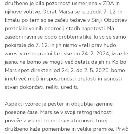
družbeno je bila pozornost usmerjena v ZDA in
njihove volitve. Obrat Marsa se je zgodil 7. 12. in
kmalu po tem so se začeli težave v Siriji. Obuditev
preteklih vojnih področij, starih napetosti. Na
zasebni ravni se bodo problematike, ki so se samo
pokazale do 7. 12. in jih nismo vzeli prav hudo
zares, v retrogradni fazi, vse do 24. 2. 2024, izrazile
jasno, ne bomo se mogli več delati, da jih ni. Ko bo
Mars spet direkten, od 24. 2. do 2. 5. 2025, bomo
imeli več moči in sposobnosti, zrelosti in jasnosti
stvari dokončati, rešiti, urediti.
Aspekti vzorec je pester in obljublja izjemne,
posebne čase. Mars se v svoji retrogradnosti
poveže z vsemi tremi transaturnovci, torej
družbeno kaže pomembne in velike premike. Prvič