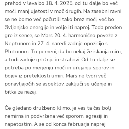
prehod v leva bo 18. 4. 2025, od tu dalje bo več
moči, manj ujetosti v moč drugih. Na zasebni ravni
se ne bomo več počutili tako brez moči, več bo
življenjske energije in volje iti naprej. Toda preden
gre iz sence, se Mars 20. 4. harmonično poveže z
Neptunom in 27. 4. naredi zadnjo opozicijo s
Plutonom. To pomeni, da bo nekaj že iskanja miru,
a tudi zadnje grožnje in strahovi. Od tu dalje se
potreba po merjenju moči in urejanju sporov in
bojev iz preteklosti umiri. Mars ne tvori več
ponavljajočih se aspektov, zaključi se učenje in
bitka za nazaj.
Če gledano družbeno klimo, je ves ta čas bolj
nemirna in podvržena več sporom, agresiji in
napetostim. A se od konca februarja naprej