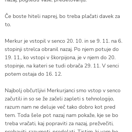
Če boste hiteli naprej, bo treba plačati davek za
to.
Merkur je vstopil v senco 20. 10. in se 9. 11. na 6.
stopinji strelca obranil nazaj. Po njem potuje do
19. 11., ko vstopi v škorpijona, je v njem do 20.
stopinje, na kateri se tudi obrača 29. 11. V senci
potem ostaja do 16. 12.
Najbolj občutljivi Merkurjanci smo vstop v senco
začutili in so se že začeli zapleti s tehnologijo,
razum nam ne deluje več tako dobro kot pred
tem. Toda šele pot nazaj nam pokaže, kje se bo
treba vračati, kaj popraviti za nazaj, prežvečiti,
prebaviti, razumeti, predelati. Tistim, ki vam bo