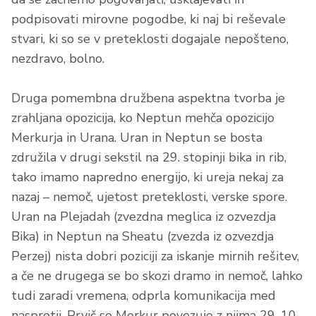
podpisovati mirovne pogodbe, ki naj bi reševale
stvari, ki so se v preteklosti dogajale nepošteno,
nezdravo, bolno.
Druga pomembna družbena aspektna tvorba je
zrahljana opozicija, ko Neptun mehča opozicijo
Merkurja in Urana. Uran in Neptun se bosta
združila v drugi sekstil na 29. stopinji bika in rib,
tako imamo napredno energijo, ki ureja nekaj za
nazaj – nemoč, ujetost preteklosti, verske spore.
Uran na Plejadah (zvezdna meglica iz ozvezdja
Bika) in Neptun na Sheatu (zvezda iz ozvezdja
Perzej) nista dobri poziciji za iskanje mirnih rešitev,
a če ne drugega se bo skozi dramo in nemoč, lahko
tudi zaradi vremena, odprla komunikacija med
nasprotji. Prvič se Merkur povezuje z njima 29. 10.,