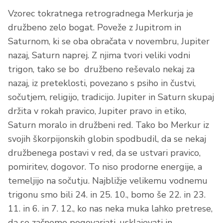
Vzorec tokratnega retrogradnega Merkurja je
družbeno zelo bogat. Poveže z Jupitrom in
Saturnom, ki se oba obračata v novembru, Jupiter
nazaj, Saturn naprej. Z njima tvori veliki vodni
trigon, tako se bo družbeno reševalo nekaj za
nazaj, iz preteklosti, povezano s psiho in čustvi,
sočutjem, religijo, tradicijo. Jupiter in Saturn skupaj
držita v rokah pravico, Jupiter pravo in etiko,
Saturn moralo in družbeni red. Tako bo Merkur iz
svojih škorpijonskih globin spodbudil, da se nekaj
družbenega postavi v red, da se ustvari pravico,
pomiritev, dogovor. To niso prodorne energije, a
temeljijo na sočutju. Najbližje velikemu vodnemu
trigonu smo bili 24. in 25. 10., bomo še 22. in 23.
11. in 6. in 7. 12., ko nas neka muka lahko pretrese,
da se začnemo pogovarjati, usklajevati in