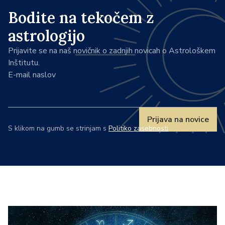
Bodite na tekočem z
astrologijo
Prijavite se na naš novičnik o zadnjih novicah o Astrološkem
Inštitutu.
E-mail naslov
Prijava na novice
S klikom na gumb se strinjam s
Politiko zasebnosti
.