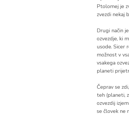
Ptolomej je z
zvezdi nekaj b
Drugi način je
ozvezdje, ki 
usode. Sicer r
možnost v vsa
vsakega ozvezd
planeti prijet
Čeprav se zdi
teh (planeti,
ozvezdij izje
se človek ne m