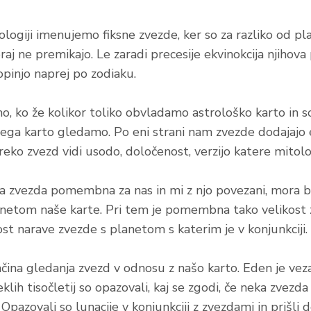
logiji imenujemo fiksne zvezde, ker so za razliko od plan
aj ne premikajo. Le zaradi precesije ekvinokcija njihova
opinjo naprej po zodiaku.
o, ko že kolikor toliko obvladamo astrološko karto in 
rega karto gledamo. Po eni strani nam zvezde dodajajo en
preko zvezd vidi usodo, določenost, verzijo katere mito
a zvezda pomembna za nas in mi z njo povezani, mora biti
anetom naše karte. Pri tem je pomembna tako velikost zve
st narave zvezde s planetom s katerim je v konjunkciji.
ina gledanja zvezd v odnosu z našo karto. Eden je veza
lih tisočletij so opazovali, kaj se zgodi, če neka zvezda 
 Opazovali so lunacije v konjunkciji z zvezdami in prišl