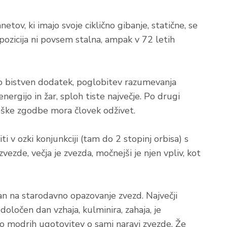
etov, ki imajo svoje ciklično gibanje, statične, se
 pozicija ni povsem stalna, ampak v 72 letih
so bistven dodatek, poglobitev razumevanja
ergijo in žar, sploh tiste največje. Po drugi
loške zgodbe mora človek odživet.
 v ozki konjunkciji (tam do 2 stopinj orbisa) s
zde, večja je zvezda, močnejši je njen vpliv, kot
n na starodavno opazovanje zvezd. Največji
določen dan vzhaja, kulminira, zahaja, je
i do modrih ugotovitev o sami naravi zvezde. Že