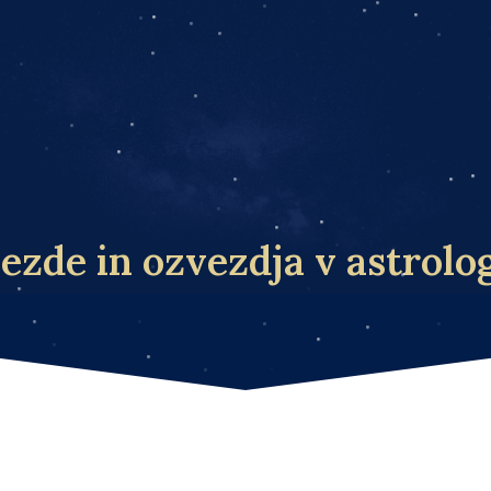
ezde in ozvezdja v astrolog