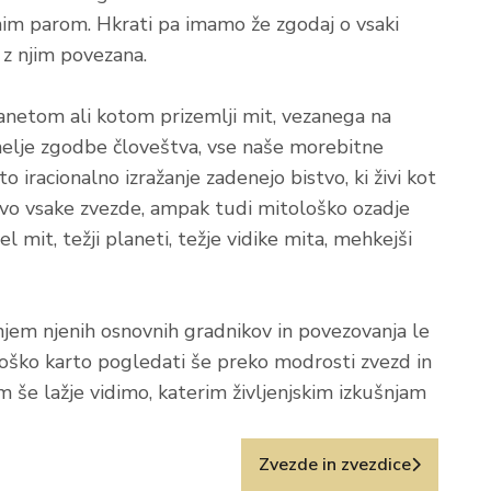
nim parom. Hkrati pa imamo že zgodaj o vsaki
 z njim povezana.
planetom ali kotom prizemlji mit, vezanega na
emelje zgodbe človeštva, vse naše morebitne
o iracionalno izražanje zadenejo bistvo, ki živi kot
avo vsake zvezde, ampak tudi mitološko ozadje
l mit, težji planeti, težje vidike mita, mehkejši
anjem njenih osnovnih gradnikov in povezovanja le
ološko karto pogledati še preko modrosti zvezd in
 še lažje vidimo, katerim življenjskim izkušnjam
Zvezde in zvezdice