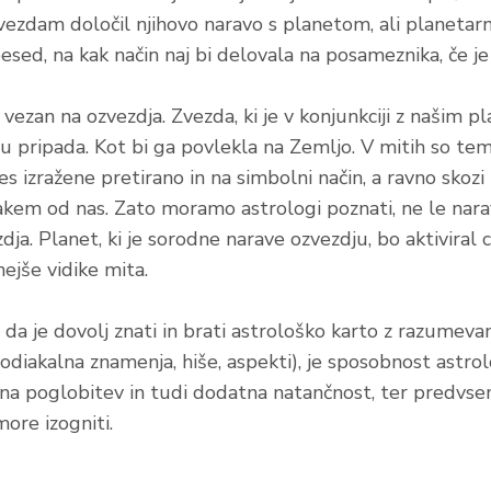
vezdam določil njihovo naravo s planetom, ali planetar
esed, na kak način naj bi delovala na posameznika, če je
 vezan na ozvezdja. Zvezda, ki je v konjunkciji z našim 
mu pripada. Kot bi ga povlekla na Zemljo. V mitih so t
es izražene pretirano in na simbolni način, a ravno skozi t
kem od nas. Zato moramo astrologi poznati, ne le nar
ja. Planet, ki je sorodne narave ozvezdju, bo aktiviral ce
nejše vidike mita.
, da je dovolj znati in brati astrološko karto z razumev
 zodiakalna znamenja, hiše, aspekti), je sposobnost astr
mna poglobitev in tudi dodatna natančnost, ter predvsem
ore izogniti.