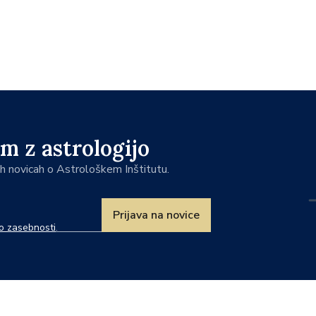
m z astrologijo
jih novicah o Astrološkem Inštitutu.
Prijava na novice
ko zasebnosti
.