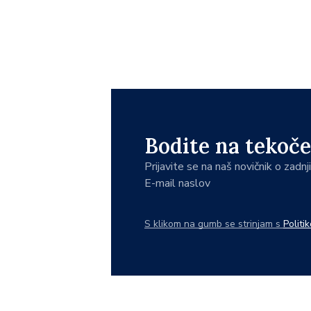
Bodite na tekoče
Prijavite se na naš novičnik o zadn
E-mail naslov
S klikom na gumb se strinjam s
Politi