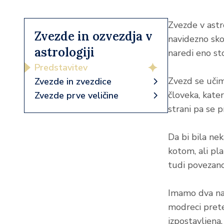
Zvezde v astro
Zvezde in ozvezdja v
navidezno skor
astrologiji
naredi eno st
Predstavitev
Zvezd se učim
Zvezde in zvezdice
človeka, kate
Zvezde prve veličine
strani pa se 
Da bi bila nek
kotom, ali pl
tudi povezano
Imamo dva nač
modreci pretek
izpostavljena.