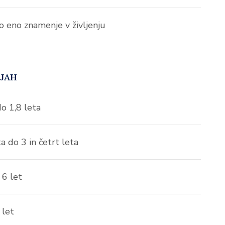
no eno znamenje v življenju
IJAH
do 1,8 leta
a do 3 in četrt leta
 6 let
 let