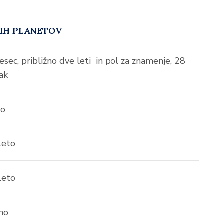
NIH PLANETOV
esec, približno dve leti in pol za znamenje, 28
ak
no
leto
leto
tno