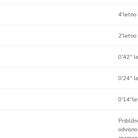
4'letno
2'letno
0'42'' l
0'24'' l
0'14''le
Približ
odvisno
znamenj