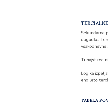
TERCIALNE
Sekundarne pr
dogodke. Terc
vsakodnevne s
Trinajst realn
Logika izpelj
eno leto terci
TABELA POV