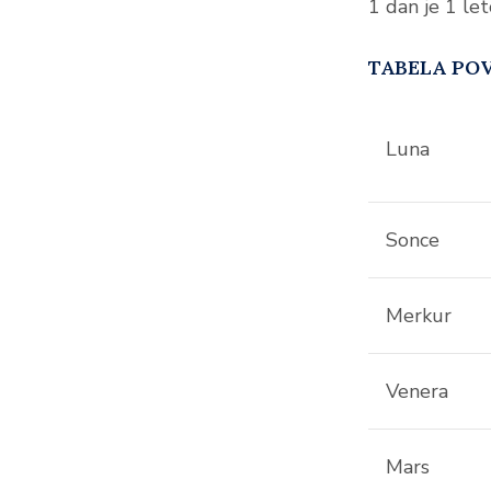
1 dan je 1 let
TABELA PO
Luna
Sonce
Merkur
Venera
Mars