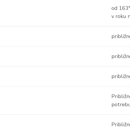
od 163°
v roku n
približn
približn
približn
Približn
potrebu
Približ