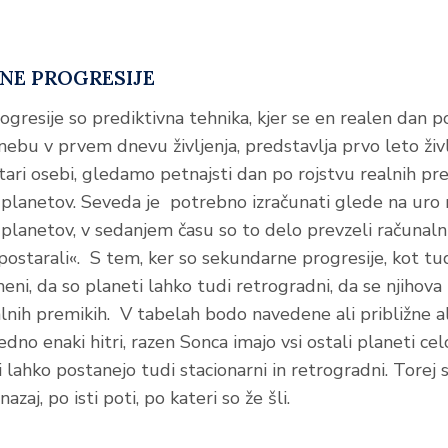
NE PROGRESIJE
gresije so prediktivna tehnika, kjer se en realen dan p
 nebu v prvem dnevu življenja, predstavlja prvo leto živ
stari osebi, gledamo petnajsti dan po rojstvu realnih p
 planetov. Seveda je potrebno izračunati glede na uro 
 planetov, v sedanjem času so to delo prevzeli računalni
»postarali«. S tem, ker so sekundarne progresije, kot tu
eni, da so planeti lahko tudi retrogradni, da se njihova
alnih premikih. V tabelah bodo navedene ali približne a
edno enaki hitri, razen Sonca imajo vsi ostali planeti ce
ti lahko postanejo tudi stacionarni in retrogradni. Tore
azaj, po isti poti, po kateri so že šli.