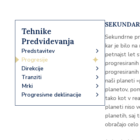
SEKUNDAR
Tehnike
Sekundrne pro
Predvidevanja
kar je bilo na
Predstavitev
petnajst let 
Progresije
progresiranih
Direkcije
progresiranih
Tranziti
naši planeti 
Mrki
planetov, pom
Progresivne deklinacije
tako kot v re
planeti niso v
planetih, saj 
obračajo celo n