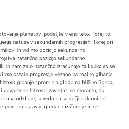
otovanja planetov podaljša v eno leto. Torej to,
ljenja natusa v sekundarnih progresijah. Torej pri
remikov in vidimo pozicijo sekundarno
rojstva natančno pozicijo sekundarno
ki in nam zelo natančno izračunajo za koliko so se
di vse ostale progresije vezane na realno gibanje
 hitrost gibanje spreminja glede na bližino Sonca,
li povprečne hitrosti, zavedati se moramo, da
lo Luna odklone, seveda pa so večji odkloni pri
j se povsem ustavijo gledano iz Zemlje in se