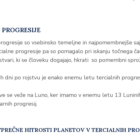
 PROGRESIJE
ogresije so vsebinsko temeljne in najpomembnejše saj
ialne progresije pa so pomagalo pri iskanju točnega čas
tvari, ki se človeku dogajajo, hkrati so pomembni sproži
ih dni po rojstvu je enako enemu letu tercialnih progres
ave se veže na Luno, ker imamo v enemu letu 13 Lunini
arnih progresij.
PREČNE HITROSTI PLANETOV V TERCIALNIH PRO