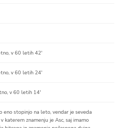
etno, v 60 letih 42'
etno, v 60 letih 24'
tno, v 60 letih 14'
no eno stopinjo na leto, vendar je seveda
 v katerem znamenju je Asc, saj imamo
a hitrega in znamenja počasnega dviga