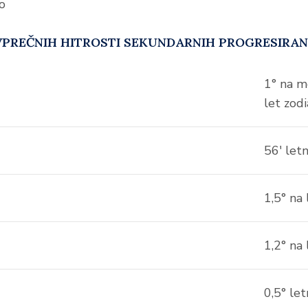
o
VPREČNIH HITROSTI SEKUNDARNIH PROGRESIRA
1° na m
let zodi
56' let
1,5° na 
1,2° na 
0,5° le