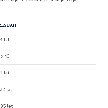
ESIJAH
4 let
do 43
1 let
22 let
35 let