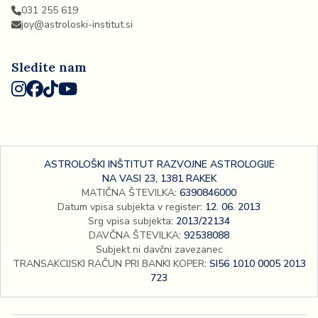
031 255 619
joy@astroloski-institut.si
Sledite nam
ASTROLOŠKI INŠTITUT RAZVOJNE ASTROLOGIJE
NA VASI 23, 1381 RAKEK
MATIČNA ŠTEVILKA
:
6390846000
Datum vpisa subjekta v register
:
12. 06. 2013
Srg vpisa subjekta
:
2013/22134
DAVČNA ŠTEVILKA
:
92538088
Subjekt ni davčni zavezanec
TRANSAKCIJSKI RAČUN PRI BANKI KOPER
:
SI56 1010 0005 2013
723