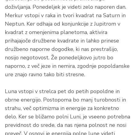
doživljanja. Ponedeljek je videti zelo naporen dan.
Merkur vstopi v raka in tvori kvadrat na Saturn in
Neptun. Ker odhaja od konjunkcije z Jupitrom v
kvadrat z omenjenima planetoma, aktivira
prihajajoče družbene kvadrate in lahko prinese
družbeno naporne dogodke, ki nas prestrašijo,
nosijo negotovost. Že ponedeljkovo jutro bo
naporno, z več jeze in nemira, zgodnje popoldanske
ure znajo ravno tako biti stresne.
Luna vstopi v strelca pet do petih popoldne in
obrne energijo. Postopoma bo manj turobnosti in
strahu, več optimizma in energije za konkretno
delo. Ker se bližamo polni Luni, je vseeno potrebna
previdnost do srede, da nas njena polnost ne nosi
preveč. V osnovi je energija polne lune videti