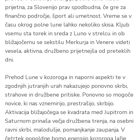
prijetna, za Slovenijo prav spodbudna, če gre za
finančno področje, šport ali umetnost. Vreme se v
času okrog polne lune lahko nekoliko skisa. Kljub
vsemu sta torek in sreda z Luno v strelcu in ob
bližajočemu se sekstilu Merkurja in Venere videti
vesela, aktivna, družbeno prijetnejša od preteklih
dni.
Prehod Lune v kozoroga in naporni aspekti te v
zgodnjih jutranjih urah nakazujejo ponovno skrbi,
strahove in družbene pritiske. Ponovno so mogoče
novice, ki nas vznemirijo, prestrašijo, skrbijo.
Aktivacija bližajočega se kvadrata med Jupitrom in
Saturnom prinaša večja družbena trenja, na osebni
ravni skrbi, malodušje, pomanjkanje zaupanja. V
četrtek popoldne bomo energijo kozoroga lažje