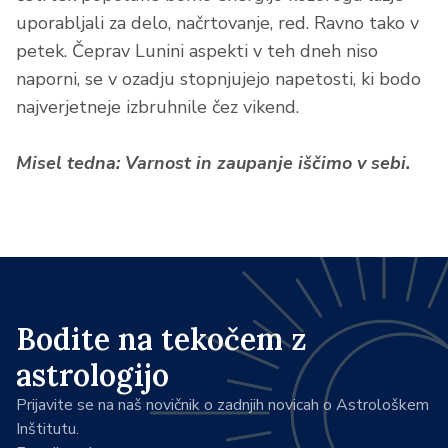
uporabljali za delo, načrtovanje, red. Ravno tako v
petek. Čeprav Lunini aspekti v teh dneh niso
naporni, se v ozadju stopnjujejo napetosti, ki bodo
najverjetneje izbruhnile čez vikend.
Misel tedna: Varnost in zaupanje iščimo v sebi.
Bodite na tekočem z
astrologijo
Prijavite se na naš novičnik o zadnjih novicah o Astrološkem
Inštitutu.