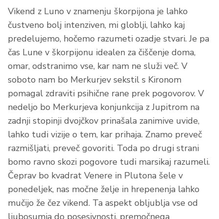
Vikend z Luno v znamenju škorpijona je lahko
čustveno bolj intenziven, mi globlji, lahko kaj
predelujemo, hočemo razumeti ozadje stvari. Je pa
čas Lune v škorpijonu idealen za čiščenje doma,
omar, odstranimo vse, kar nam ne služi več. V
soboto nam bo Merkurjev sekstil s Kironom
pomagal zdraviti psihične rane prek pogovorov. V
nedeljo bo Merkurjeva konjunkcija z Jupitrom na
zadnji stopinji dvojčkov prinašala zanimive uvide,
lahko tudi vizije o tem, kar prihaja. Znamo preveč
razmišljati, preveč govoriti. Toda po drugi strani
bomo ravno skozi pogovore tudi marsikaj razumeli.
Čeprav bo kvadrat Venere in Plutona šele v
ponedeljek, nas močne želje in hrepenenja lahko
mučijo že čez vikend. Ta aspekt obljublja vse od
ljubosumja do posesivnosti, premočnega