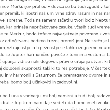
omov. Merkurjev prehod v devico se bo tudi zgodil v tore
r premik, ki izostri naš um, vrne zdrav razum in nas nar
ljive, spretne. Toda na samem začetku tvori jod z Nep
an, kar prinaša nepričakovane zasuke, včasih tudi vreme
re za Merkur, bodo težave najverjetneje povezane z vet
o z odločitvami, bodimo trezni, premišljeni. Na srečo je
om, vztrajnostjo in trpežnostjo se lahko izognemo neum
do se Jupiter harmonično poveže z luninima vozloma, t
 upanja, vidi se neki dogovor, pravno urejanje stvari, ki 
aj določeni skupnosti, taki ki to res potrebuje. V četrt
gu in v harmoniji s Saturnom, če premagamo dvome in 
reba, bomo bolj učinkoviti in zadovoljni.
 bo Luna v vodnarju, mi bolj nemirni, a tudi bolj radove
adrat z Jupitrom nam daje vedeti, da bomo imeli veliko e
ali na prav način. Če si naredimo načrt, bo lažje. Pazit