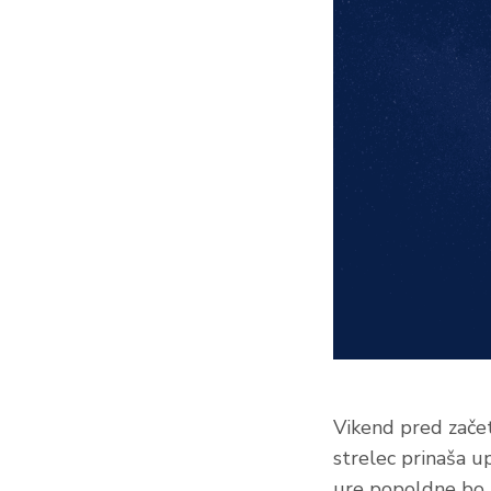
Vikend pred začetk
strelec prinaša u
ure popoldne bo L