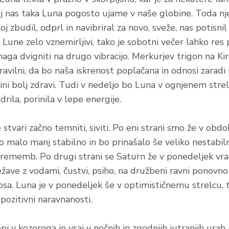
 saj nas taka Luna pogosto ujame v naše globine. Toda n
j zbudil, odprl in navibriral za novo, sveže, nas potisnil 
Lune zelo vznemirljivi, tako je sobotni večer lahko res p
ga dvigniti na drugo vibracijo. Merkurjev trigon na Kir
avilni, da bo naša iskrenost poplačana in odnosi zaradi 
čini bolj zdravi. Tudi v nedeljo bo Luna v ognjenem stre
drila, porinila v lepe energije.
stvari začno temniti, siviti. Po eni strani smo že v obd
o malo manj stabilno in bo prinašalo še veliko nestabiln
rememb. Po drugi strani se Saturn že v ponedeljek vrača
ežave z vodami, čustvi, psiho, na družbeni ravni ponovno
osa. Luna je v ponedeljek še v optimističnemu strelcu, 
 pozitivni naravnanosti.
i v kozoroga in vsaj v nočnih in zgodnjih jutranjih urah