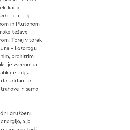
k, kar je
edi tudi bolj
tunom in Plutonom
nske težave,
rom. Torej v torek
 Luna v kozorogu
nim, prehitrim
ako je vseeno na
lahko izboljša
ek dopoldan bo
strahove in samo
dni, družbeni,
nergije, a jo
i se moramo tudi