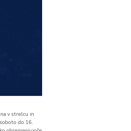
na v strelcu in
 soboto do 16.
ahko obremenjujoče