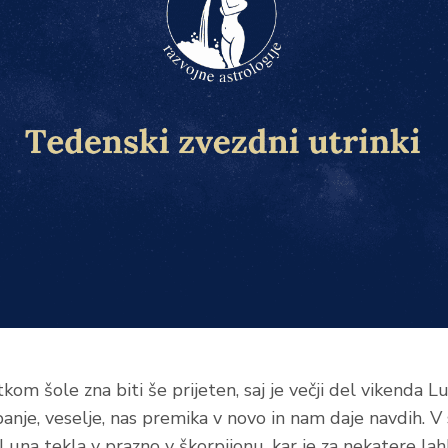
om šole zna biti še prijeten, saj je večji del vikenda Lu
panje, veselje, nas premika v novo in nam daje navdih. V
una tekla v prazno v škorpijonu, kar je za nekatere l