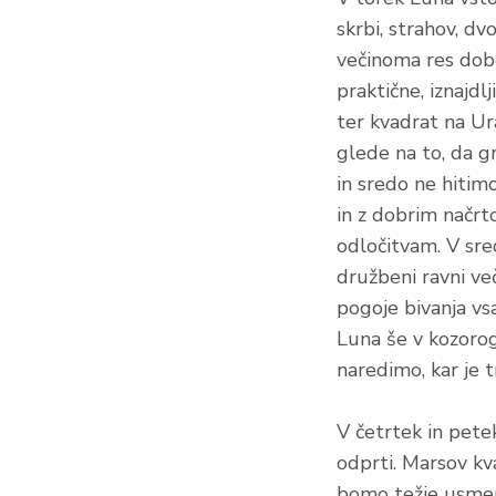
skrbi, strahov, dv
večinoma res dobe
praktične, iznajd
ter kvadrat na Ur
glede na to, da g
in sredo ne hitim
in z dobrim načrt
odločitvam. V sre
družbeni ravni več
pogoje bivanja vs
Luna še v kozoro
naredimo, kar je t
V četrtek in petek
odprti. Marsov kv
bomo težje usmerj