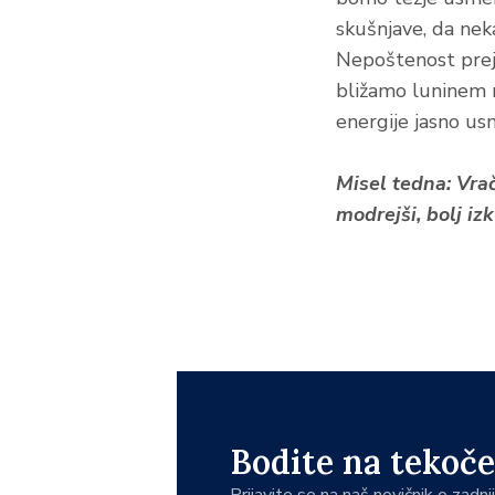
skušnjave, da nek
Nepoštenost prej 
bližamo luninem 
energije jasno us
Misel tedna: Vra
modrejši, bolj izk
Bodite na tekoče
Prijavite se na naš novičnik o zadn