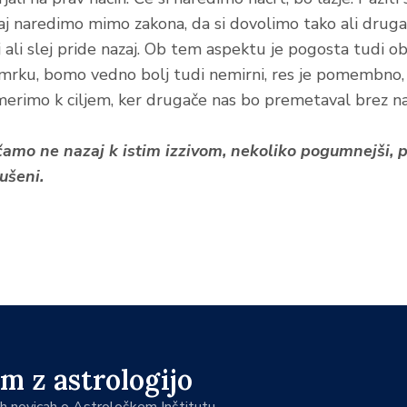
aj naredimo mimo zakona, da si dovolimo tako ali druga
ali slej pride nazaj. Ob tem aspektu je pogosta tudi ob
mrku, bomo vedno bolj tudi nemirni, res je pomembno,
merimo k ciljem, ker drugače nas bo premetaval brez n
čamo ne nazaj k istim izzivom, nekoliko pogumnejši,
ušeni.
m z astrologijo
jih novicah o Astrološkem Inštitutu.