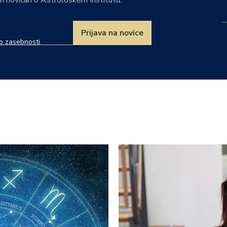
Prijava na novice
ko zasebnosti
.