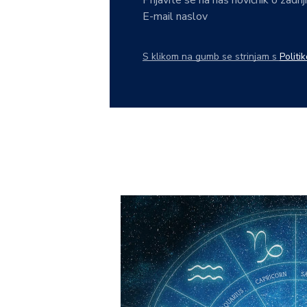
E-mail naslov
S klikom na gumb se strinjam s
Politi