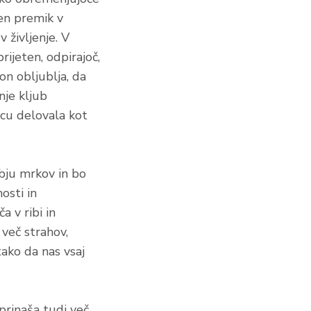
jen premik v
v življenje. V
rijeten, odpirajoč,
on obljublja, da
nje kljub
lcu delovala kot
obju mrkov in bo
osti in
 v ribi in
 več strahov,
tako da nas vsaj
 prinaša tudi več