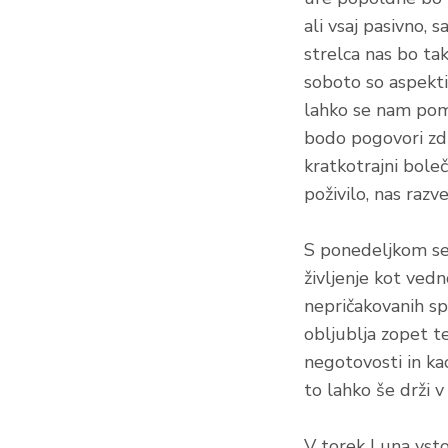
ali vsaj pasivno,
strelca nas bo tako
soboto so aspekti 
lahko se nam poma
bodo pogovori zdr
kratkotrajni bole
poživilo, nas razve
S ponedeljkom se 
življenje kot vedn
nepričakovanih sp
obljublja zopet t
negotovosti in ka
to lahko še drži v
V torek Luna vstop