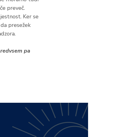
če preveč.
jestnost. Ker se
 da presežek
adzora.
 predvsem pa