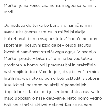
Merkur je na koncu znamenja, mogoči so zanimivi
uvidi.
Od nedelje do torka
bo Luna v dinamičnem in
avanturističnemu strelcu in mi željni akcije.
Potrebovali bomo vsaj pustolovščino, če ne prav
športni ali poslovni izziv, da bi v celoti začutili
živost, dinamičnost strelčevega ognja. V nedeljo
Merkur preide v bika, naš um ne bo več toliko
prodoren, a bomo bolj pragmatični in praktični v
naslednjih tednih.
V nedeljo zjutraj
bo več nemira,
hitrih reakcij, nato se bomo bolj uskladili s seboj in
laže izživeli potrebo po akciji. V ponedeljek
dopoldan se lahko budijo sentimentalna čustva, ki
malo upočasnijo naše delovanje. Nato bomo vedno
bolj neustrašni, aktivni, delavni. Ker se na nebu