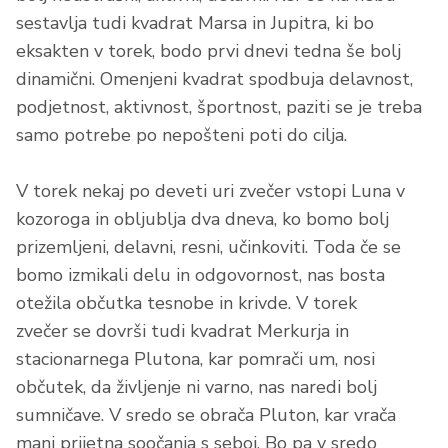
sestavlja tudi kvadrat Marsa in Jupitra, ki bo
eksakten v torek, bodo prvi dnevi tedna še bolj
dinamični. Omenjeni kvadrat spodbuja delavnost,
podjetnost, aktivnost, športnost, paziti se je treba
samo potrebe po nepošteni poti do cilja.
V torek nekaj po deveti uri zvečer vstopi Luna v
kozoroga in obljublja dva dneva, ko bomo bolj
prizemljeni, delavni, resni, učinkoviti. Toda če se
bomo izmikali delu in odgovornost, nas bosta
otežila občutka tesnobe in krivde.
V torek
zvečer
se dovrši tudi kvadrat Merkurja in
stacionarnega Plutona, kar pomrači um, nosi
občutek, da življenje ni varno, nas naredi bolj
sumničave. V sredo se obrača Pluton, kar vrača
manj prijetna soočanja s seboj. Bo pa v sredo