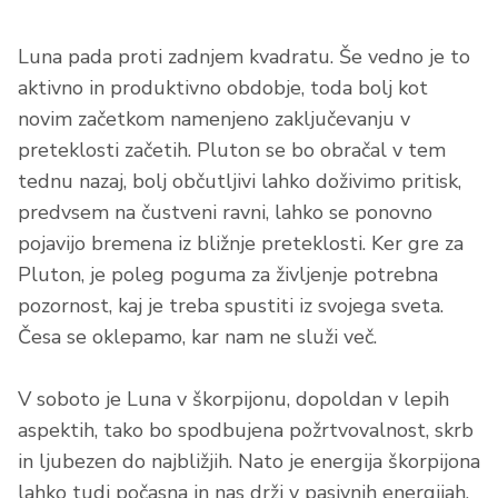
Luna pada proti zadnjem kvadratu. Še vedno je to
aktivno in produktivno obdobje, toda bolj kot
novim začetkom namenjeno zaključevanju v
preteklosti začetih. Pluton se bo obračal v tem
tednu nazaj, bolj občutljivi lahko doživimo pritisk,
predvsem na čustveni ravni, lahko se ponovno
pojavijo bremena iz bližnje preteklosti. Ker gre za
Pluton, je poleg poguma za življenje potrebna
pozornost, kaj je treba spustiti iz svojega sveta.
Česa se oklepamo, kar nam ne služi več.
V soboto je Luna v škorpijonu, dopoldan v lepih
aspektih, tako bo spodbujena požrtvovalnost, skrb
in ljubezen do najbližjih. Nato je energija škorpijona
lahko tudi počasna in nas drži v pasivnih energijah.