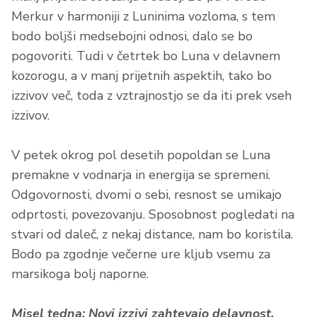
Merkur v harmoniji z Luninima vozloma, s tem
bodo boljši medsebojni odnosi, dalo se bo
pogovoriti. Tudi v četrtek bo Luna v delavnem
kozorogu, a v manj prijetnih aspektih, tako bo
izzivov več, toda z vztrajnostjo se da iti prek vseh
izzivov.
V petek okrog pol desetih popoldan se Luna
premakne v vodnarja in energija se spremeni.
Odgovornosti, dvomi o sebi, resnost se umikajo
odprtosti, povezovanju. Sposobnost pogledati na
stvari od daleč, z nekaj distance, nam bo koristila.
Bodo pa zgodnje večerne ure kljub vsemu za
marsikoga bolj naporne.
Misel tedna: Novi izzivi zahtevajo delavnost,