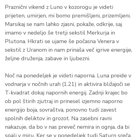
Praznični vikend z Luno v kozorogu je videti
prijeten, umirjen, mi bomo premišljeni, prizemljeni.
Marsikaj se nam lahko zjasni, pokaže, odkrije, saj
imamo v nedeljo še tretji sekstil Merkurja in
Plutona. Hkrati se ujame še počasna Venera v
sekstil z Uranom in nam prinaša več igrive energije,
željne druženja, zabave in ljubezni.
Noč na ponedeljek je videti naporna. Luna preide v
vodnarja v nočnih urah (1.21) in aktivira bližajoči se
T-kvadrat dokaj napornih energij. Zadnji krajec bo
ob pol štirih zjutraj in prinesel izjemno naporno
energijo boja, sovraštva, ponovno tudi zavest
spolnih deliktov in grozot. Na zasebni ravni
nakazuje, da bo v nas preveč nemira in ognja, da bi
spali v miru. Ker se v ponedeljek tudi Saturn sreča