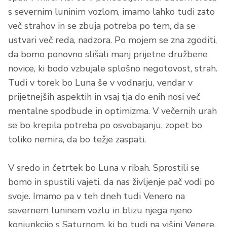
s severnim luninim vozlom, imamo lahko tudi zato
več strahov in se zbuja potreba po tem, da se
ustvari več reda, nadzora. Po mojem se zna zgoditi,
da bomo ponovno slišali manj prijetne družbene
novice, ki bodo vzbujale splošno negotovost, strah.
Tudi v torek bo Luna še v vodnarju, vendar v
prijetnejših aspektih in vsaj tja do enih nosi več
mentalne spodbude in optimizma. V večernih urah
se bo krepila potreba po osvobajanju, zopet bo
toliko nemira, da bo težje zaspati.
V sredo in četrtek bo Luna v ribah. Sprostili se
bomo in spustili vajeti, da nas življenje pač vodi po
svoje. Imamo pa v teh dneh tudi Venero na
severnem luninem vozlu in blizu njega njeno
konjunkcijo s Saturnom, ki bo tudi na višini Venere.