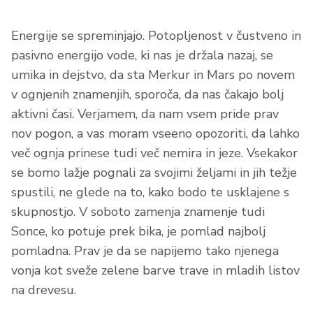
Energije se spreminjajo. Potopljenost v čustveno in
pasivno energijo vode, ki nas je držala nazaj, se
umika in dejstvo, da sta Merkur in Mars po novem
v ognjenih znamenjih, sporoča, da nas čakajo bolj
aktivni časi. Verjamem, da nam vsem pride prav
nov pogon, a vas moram vseeno opozoriti, da lahko
več ognja prinese tudi več nemira in jeze. Vsekakor
se bomo lažje pognali za svojimi željami in jih težje
spustili, ne glede na to, kako bodo te usklajene s
skupnostjo. V soboto zamenja znamenje tudi
Sonce, ko potuje prek bika, je pomlad najbolj
pomladna. Prav je da se napijemo tako njenega
vonja kot sveže zelene barve trave in mladih listov
na drevesu.