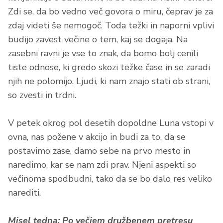
Zdi se, da bo vedno več govora o miru, čeprav je za
zdaj videti še nemogoč. Toda težki in naporni vplivi
budijo zavest večine o tem, kaj se dogaja. Na
zasebni ravni je vse to znak, da bomo bolj cenili
tiste odnose, ki gredo skozi težke čase in se zaradi
njih ne polomijo. Ljudi, ki nam znajo stati ob strani,
so zvesti in trdni.
V petek okrog pol desetih dopoldne Luna vstopi v
ovna, nas požene v akcijo in budi za to, da se
postavimo zase, damo sebe na prvo mesto in
naredimo, kar se nam zdi prav. Njeni aspekti so
večinoma spodbudni, tako da se bo dalo res veliko
narediti.
Misel tedna: Po večjem družbenem pretresu