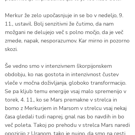
Merkur že zelo upočasnjuje in se bo v nedeljo, 9.
11., ustavil. Bolj senzitivni že čutimo, da nam
možgani ne delujejo več s polno močjo, da je več
zmede, napak, nesporazumov. Kar mirno in pozorno
skozi.
Še vedno smo v intenzivnem škorpijonskem
obdobju, ko nas gostota in intenzivnost čustev
vleče v močna doživljanja, globoko transformacijo.
Se pa kljub temu energije vsaj malo spremenijo v
torek, 4. 11., ko se Mars premakne v strelca in
bomo z Merkurjem in Marsom v strelcu vsaj nekaj
časa gledali tudi naprej, gnal nas bo navdih in bo
več poleta. Takoj po prehodu v strelca Mars naredi
opozicijo z Uranom, tako je nujno, da smo na cesti