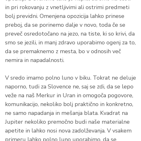
in pri rokovanju z vnetljivimi ali ostrimi predmeti
bolj previdni. Omenjena opozicija lahko prinese
preboj, da se porinemo dalje v novo, toda če se
preveč osredotočano na jezo, na tiste, ki so krivi, da
smo se jezili, in manj zdravo uporabimo ogenj za to,
da se premaknemo z mesta, bo v odnosih več
nemira in napadalnosti.
V sredo imamo polno luno v biku. Tokrat ne deluje
naporno, tudi za Slovence ne, saj se zdi, da se lepo
veže na naš Merkur in Uran in omogoča pogovore,
komunikacijo, nekoliko bolj praktično in konkretno,
ne samo napadanja in mešanja blata. Kvadrat na
Jupiter nekoliko premočno budi naše materialne
apetite in lahko nosi nova zadolževanja. V vsakem
primeru lahko polno luno uporabimo, da se