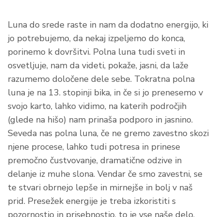
Luna do srede raste in nam da dodatno energijo, ki
jo potrebujemo, da nekaj izpeljemo do konca,
porinemo k dovršitvi. Polna luna tudi sveti in
osvetljuje, nam da videti, pokaže, jasni, da laže
razumemo določene dele sebe. Tokratna polna
luna je na 13. stopinji bika, in če si jo prenesemo v
svojo karto, lahko vidimo, na katerih področjih
(glede na hišo) nam prinaša podporo in jasnino.
Seveda nas polna luna, če ne gremo zavestno skozi
njene procese, lahko tudi potresa in prinese
premočno čustvovanje, dramatične odzive in
delanje iz muhe slona. Vendar če smo zavestni, se
te stvari obrnejo lepše in mirnejše in bolj v naš
prid. Presežek energije je treba izkoristiti s
pozornostjo in prisebnostjo, to je vse naše delo.