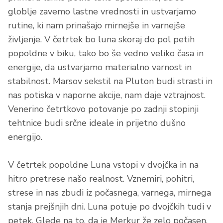
globlje zavemo lastne vrednosti in ustvarjamo
rutine, ki nam prinašajo mirnejše in varnejše
življenje. V četrtek bo luna skoraj do pol petih
popoldne v biku, tako bo še vedno veliko časa in
energije, da ustvarjamo materialno varnost in
stabilnost. Marsov sekstil na Pluton budi strasti in
nas potiska v naporne akcije, nam daje vztrajnost.
Venerino četrtkovo potovanje po zadnji stopinji
tehtnice budi srčne ideale in prijetno dušno
energijo.
V četrtek popoldne Luna vstopi v dvojčka in na
hitro pretrese našo realnost. Vznemiri, pohitri,
strese in nas zbudi iz počasnega, varnega, mirnega
stanja prejšnjih dni. Luna potuje po dvojčkih tudi v
petek. Glede na to, da je Merkur že zelo počasen,