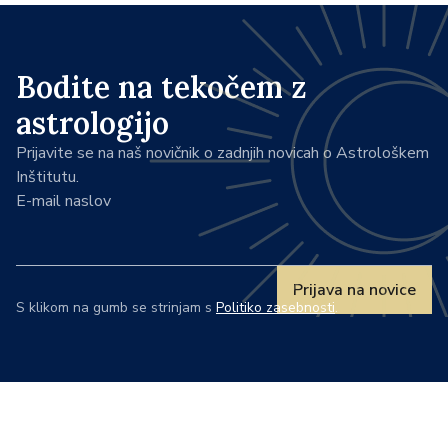
Bodite na tekočem z
astrologijo
Prijavite se na naš novičnik o zadnjih novicah o Astrološkem
Inštitutu.
E-mail naslov
Prijava na novice
S klikom na gumb se strinjam s
Politiko zasebnosti
.