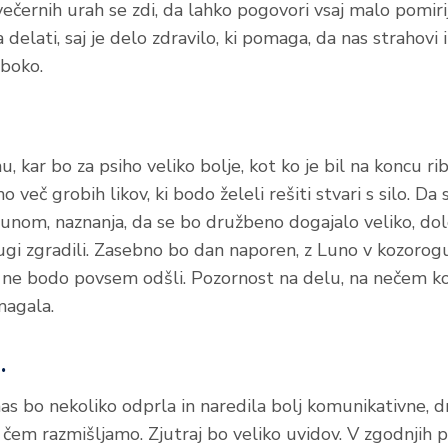
večernih urah se zdi, da lahko pogovori vsaj malo pomiri
 delati, saj je delo zdravilo, ki pomaga, da nas strahovi
boko.
u, kar bo za psiho veliko bolje, kot ko je bil na koncu ri
o več grobih likov, ki bodo želeli rešiti stvari s silo. Da
tunom, naznanja, da se bo družbeno dogajalo veliko, dol
drugi zgradili. Zasebno bo dan naporen, z Luno v kozorog
i ne bodo povsem odšli. Pozornost na delu, na nečem k
agala.
.
as bo nekoliko odprla in naredila bolj komunikativne, dr
čem razmišljamo. Zjutraj bo veliko uvidov. V zgodnjih 