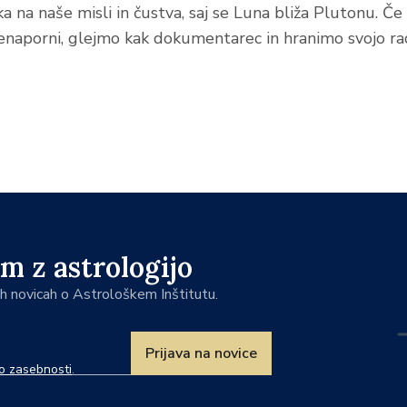
ka na naše misli in čustva, saj se Luna bliža Plutonu. Č
renaporni, glejmo kak dokumentarec in hranimo svojo r
m z astrologijo
jih novicah o Astrološkem Inštitutu.
Prijava na novice
ko zasebnosti
.