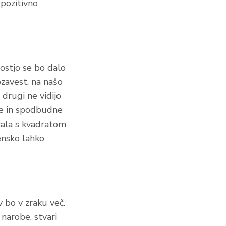
 pozitivno
nostjo se bo dalo
ozavest, na našo
 drugi ne vidijo
ije in spodbudne
zala s kvadratom
ensko lahko
v bo v zraku več.
 narobe, stvari