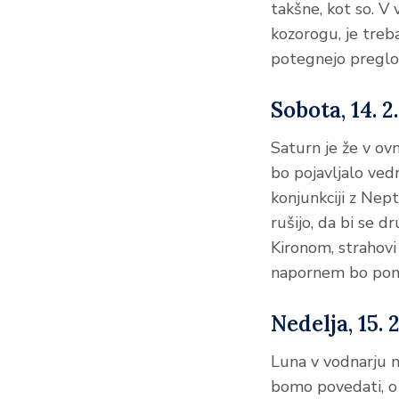
takšne, kot so. V 
kozorogu, je treba
potegnejo preglo
Sobota, 14. 2.
Saturn je že v ovn
bo pojavljalo vedn
konjunkciji z Nep
rušijo, da bi se 
Kironom, strahov
napornem bo pom
Nedelja, 15. 2
Luna v vodnarju n
bomo povedati, o 