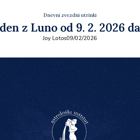
Dnevni zvezdni utrinki
den z Luno od 9. 2. 2026 da
Joy Lotos
09/02/2026