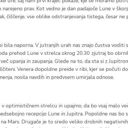
ke ure, saj nam prvi krajec pokaže, kje se moramo potrud
ilo narejeno prav. Kot vedno je dan padajoče Lune v škor
ak, čiščenje, vse oblike odstranjevanja tistega, česar n
i bila naporna. V jutranjih urah nas znajo čustva voditi 
oda prehod Lune v strelca okrog 20.30 zjutraj bo obrnil
več upanja in zaupanja. Glede na to, da sta si z Jupitr
ščiteni. Venera dopoldne preide v ribi, kjer se počuti d
enja, nosila navdih in predvsem umirjala odnose.
v optimističnem strelcu in upajmo, da bo vsaj malo več
dsebojno recepcijo Lune in Jupitra. Popoldne nas bo s
l na Mars. Drugače je to sredo veliko drobnih negativnih