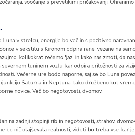
zočaranja, soočanje s prevelikimi pričakovanji. Ohranimo
.
o Luna v strelcu, energije bo več in s pozitivno naravna
. Sonce v sekstilu s Kironom odpira rane, vezane na sam
azujmo, kolikokrat rečemo 'jaz' in kako nas zmoti, da nas
a severnem luninem vozlu, kar odpira priložnosti za viz
dnosti. Večerne ure bodo naporne, saj se bo Luna pove
onjunkcijo Saturna in Neptuna, tako družbeno kot vrem
porne novice. Več bo negotovosti, dvomov.
an na zadnji stopinji rib in negotovosti, strahov, dvomo
 bo nič olajševala realnosti, videti bo treba vse, kar je