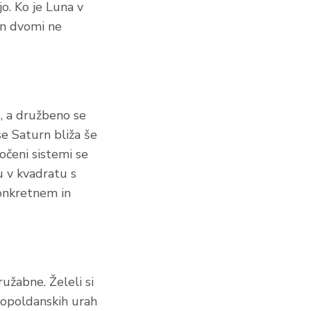
jo. Ko je Luna v
 in dvomi ne
b, a družbeno se
 se Saturn bliža še
očeni sistemi se
u v kvadratu s
onkretnem in
užabne. Želeli si
popoldanskih urah