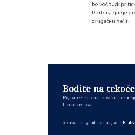
bo več tudi pritis
Plutona ljudje p
drugačen način.
Bodite na tekoče
Prijavite se na naš novičnik o zadn
E-mail naslov
S klikom na gumb se strinjam s
Politi