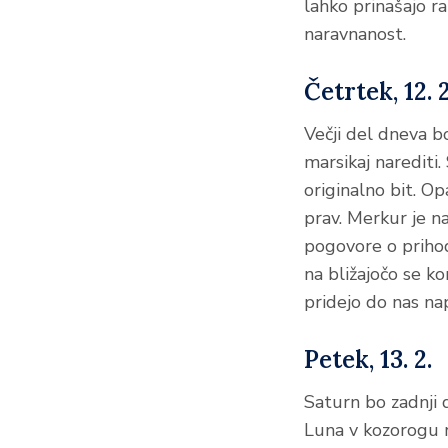
lahko prinašajo ra
naravnanost.
Četrtek, 12. 2
Večji del dneva b
marsikaj narediti
originalno bit. Op
prav. Merkur je n
pogovore o priho
na bližajočo se k
pridejo do nas na
Petek, 13. 2.
Saturn bo zadnji d
Luna v kozorogu ne