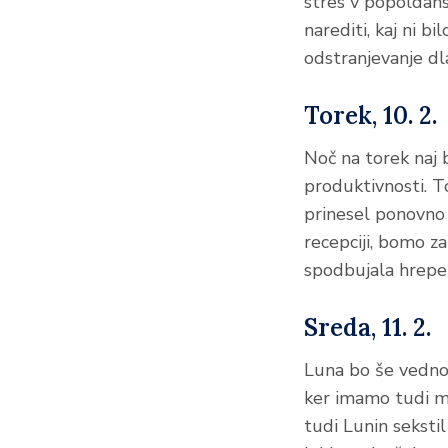
stres v popoldans
narediti, kaj ni b
odstranjevanje dl
Torek, 10. 2.
Noč na torek naj b
produktivnosti. T
prinesel ponovno 
recepciji, bomo za
spodbujala hrepen
Sreda, 11. 2.
Luna bo še vedno 
ker imamo tudi me
tudi Lunin seksti