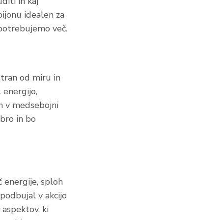
iti in kaj
pijonu idealen za
e potrebujemo več.
stran od miru in
 energijo,
om v medsebojni
obro in bo
 energije, sploh
podbujal v akcijo
 aspektov, ki