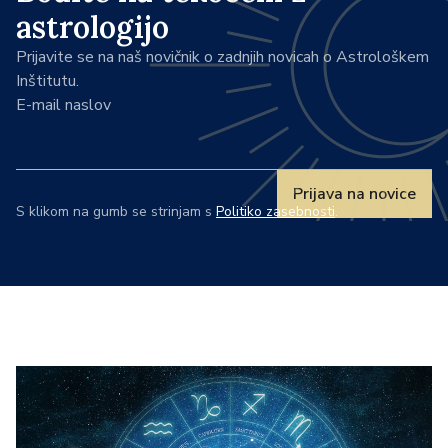
astrologijo
Prijavite se na naš novičnik o zadnjih novicah o Astrološkem
Inštitutu.
E-mail naslov
Prijava na novice
S klikom na gumb se strinjam s
Politiko zasebnosti
.