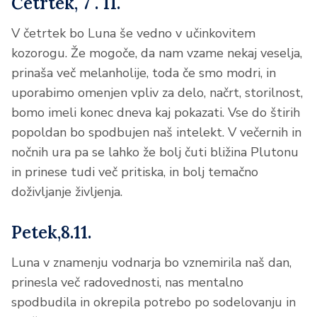
Četrtek, 7 . 11.
V četrtek bo Luna še vedno v učinkovitem
kozorogu. Že mogoče, da nam vzame nekaj veselja,
prinaša več melanholije, toda če smo modri, in
uporabimo omenjen vpliv za delo, načrt, storilnost,
bomo imeli konec dneva kaj pokazati. Vse do štirih
popoldan bo spodbujen naš intelekt. V večernih in
nočnih ura pa se lahko že bolj čuti bližina Plutonu
in prinese tudi več pritiska, in bolj temačno
doživljanje življenja.
Petek,8.11.
Luna v znamenju vodnarja bo vznemirila naš dan,
prinesla več radovednosti, nas mentalno
spodbudila in okrepila potrebo po sodelovanju in