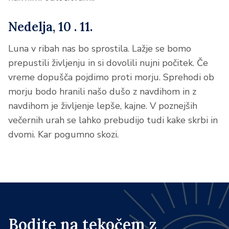
Nedelja, 10 . 11.
Luna v ribah nas bo sprostila. Lažje se bomo
prepustili življenju in si dovolili nujni počitek. Če
vreme dopušča pojdimo proti morju. Sprehodi ob
morju bodo hranili našo dušo z navdihom in z
navdihom je življenje lepše, kajne. V poznejših
večernih urah se lahko prebudijo tudi kake skrbi in
dvomi. Kar pogumno skozi.
Bodite na tekočem z