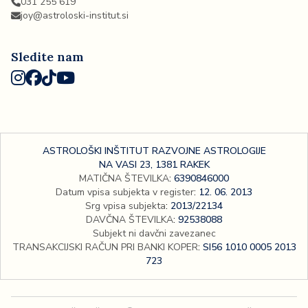
031 255 619
joy@astroloski-institut.si
Sledite nam
ASTROLOŠKI INŠTITUT RAZVOJNE ASTROLOGIJE
NA VASI 23, 1381 RAKEK
MATIČNA ŠTEVILKA
:
6390846000
Datum vpisa subjekta v register
:
12. 06. 2013
Srg vpisa subjekta
:
2013/22134
DAVČNA ŠTEVILKA
:
92538088
Subjekt ni davčni zavezanec
TRANSAKCIJSKI RAČUN PRI BANKI KOPER
:
SI56 1010 0005 2013
723