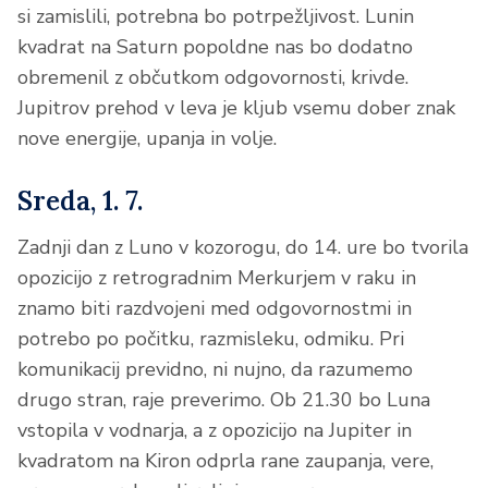
si zamislili, potrebna bo potrpežljivost. Lunin
kvadrat na Saturn popoldne nas bo dodatno
obremenil z občutkom odgovornosti, krivde.
Jupitrov prehod v leva je kljub vsemu dober znak
nove energije, upanja in volje.
Sreda, 1. 7.
Zadnji dan z Luno v kozorogu, do 14. ure bo tvorila
opozicijo z retrogradnim Merkurjem v raku in
znamo biti razdvojeni med odgovornostmi in
potrebo po počitku, razmisleku, odmiku. Pri
komunikacij previdno, ni nujno, da razumemo
drugo stran, raje preverimo. Ob 21.30 bo Luna
vstopila v vodnarja, a z opozicijo na Jupiter in
kvadratom na Kiron odprla rane zaupanja, vere,