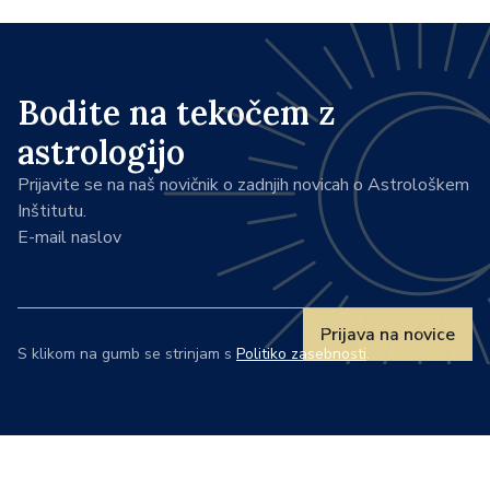
Bodite na tekočem z
astrologijo
Prijavite se na naš novičnik o zadnjih novicah o Astrološkem
Inštitutu.
E-mail naslov
Prijava na novice
S klikom na gumb se strinjam s
Politiko zasebnosti
.