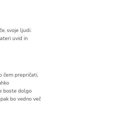
, svoje ljudi.
ateri uvid in
o čem prepričati,
ahko
Če boste dolgo
ampak bo vedno več