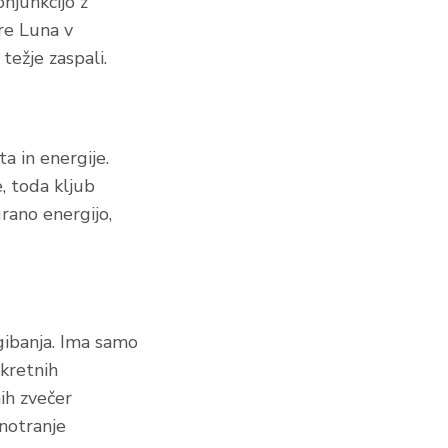
njunkcijo z
re Luna v
težje zaspali.
a in energije.
, toda kljub
grano energijo,
gibanja. Ima samo
nkretnih
ih zvečer
 notranje