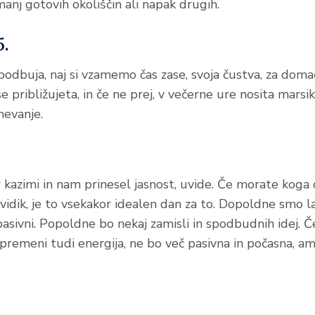
anj gotovih okoliščin ali napak drugih.
5.
odbuja, naj si vzamemo čas zase, svoja čustva, za domače
 približujeta, in če ne prej, v večerne ure nosita marsik
evanje.
 kazimi in nam prinesel jasnost, uvide. Če morate koga 
 vidik, je to vsekakor idealen dan za to. Dopoldne smo l
pasivni. Popoldne bo nekaj zamisli in spodbudnih idej. 
spremeni tudi energija, ne bo več pasivna in počasna, 