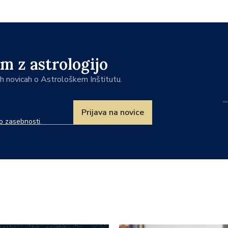
m z astrologijo
jih novicah o Astrološkem Inštitutu.
Prijava na novice
ko zasebnosti
.