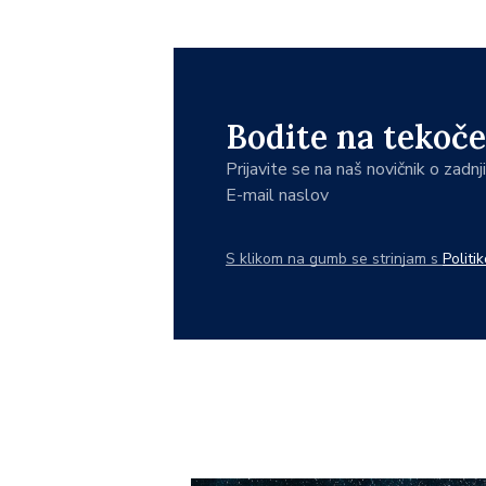
Bodite na tekoče
Prijavite se na naš novičnik o zadn
E-mail naslov
S klikom na gumb se strinjam s
Politi