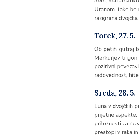
delo, matematiko,
Uranom, tako bo 
razigrana dvojčka
Torek, 27. 5.
Ob petih zjutraj b
Merkurjev trigon 
pozitivni povezavi
radovednost, hiter
Sreda, 28. 5.
Luna v dvojčkih p
prijetne aspekte,
priložnosti za ra
prestopi v raka i