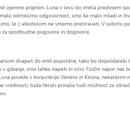
end izjemno prijeten. Luna v levu bo imela predvsem s
a malo odmislimo odgovornost, smo še malo mladi in živ
imo, le z alkoholom ne smemo pretiravati. V soboto po
ti za spodbudne pogovore in dogovore.
arsom dvajset do enih popoldne, tako bo dopoldanski č
v gibanje, smo lahko napeti in sitni. Fizični napor nas b
Luna poveže s konjunkcijo Venere in Kirona, nekaterim 
ne vrednosti, toda hkrati prinaša tudi možnost za zdravl
ov.