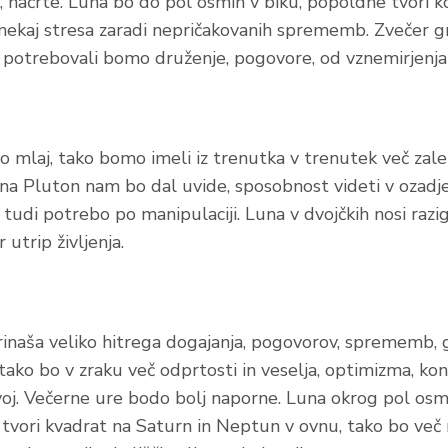
 načrte. Luna bo do pol osmih v biku, popoldne tvori ko
nekaj stresa zaradi nepričakovanih sprememb. Zvečer g
, potrebovali bomo druženje, pogovore, od vznemirjenja 
o mlaj, tako bomo imeli iz trenutka v trenutek več zalet
na Pluton nam bo dal uvide, sposobnost videti v ozadje
 tudi potrebo po manipulaciji. Luna v dvojčkih nosi razi
 utrip življenja.
rinaša veliko hitrega dogajanja, pogovorov, sprememb, 
 tako bo v zraku več odprtosti in veselja, optimizma, ko
zvoj. Večerne ure bodo bolj naporne. Luna okrog pol osm
n tvori kvadrat na Saturn in Neptun v ovnu, tako bo več