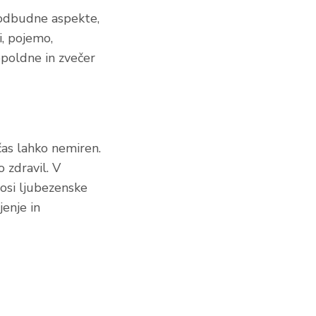
podbudne aspekte,
i, pojemo,
poldne in zvečer
as lahko nemiren.
o zdravil. V
nosi ljubezenske
jenje in