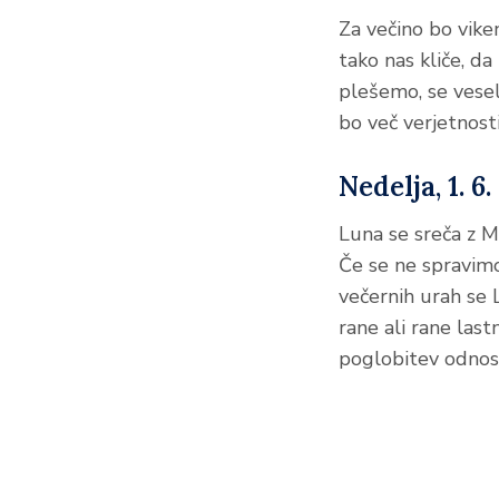
Za večino bo vik
tako nas kliče, d
plešemo, se vesel
bo več verjetnos
Nedelja, 1. 6.
Luna se sreča z M
Če se ne spravimo 
večernih urah se 
rane ali rane last
poglobitev odnos