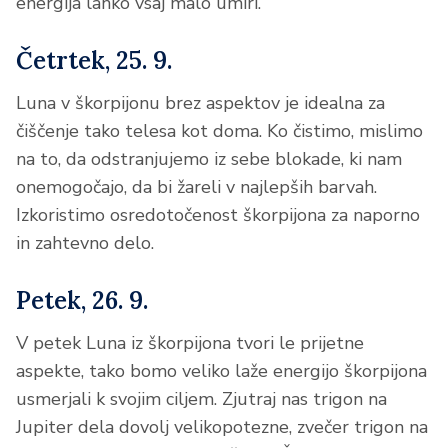
energija lahko vsaj malo umiri.
Četrtek, 25. 9.
Luna v škorpijonu brez aspektov je idealna za
čiščenje tako telesa kot doma. Ko čistimo, mislimo
na to, da odstranjujemo iz sebe blokade, ki nam
onemogočajo, da bi žareli v najlepših barvah.
Izkoristimo osredotočenost škorpijona za naporno
in zahtevno delo.
Petek, 26. 9.
V petek Luna iz škorpijona tvori le prijetne
aspekte, tako bomo veliko laže energijo škorpijona
usmerjali k svojim ciljem. Zjutraj nas trigon na
Jupiter dela dovolj velikopotezne, zvečer trigon na