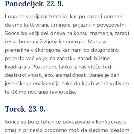
Ponedeljek, 22. 9.
Luna bo v prijazni tehtnici, kar po navadi pomeni,
da smo kultivirani, umirjeni, prijazni in povezovalni.
Sonce bo večji del dneva na koncu znamenja, zaradi
česar bo manj življenjske energije. Mars se
premakne v škorpijona, kar nam bo dolgoročno
prineslo več volje, na začetku, zaradi bližine
kvadrata s Plutonom, lahko iz nas vleče tudi
destruktivnost, jezo, animaličnost. Danes je dan
jesenskega enakonočja, tako da kljub vsem vplivom
le iščimo notranje ravnotežje.
Torek, 23. 9.
Sonce se bo iz tehtnice povezovalo v konfiguracijo
zmaj in prineslo prodorno moč, da sledimo idealom