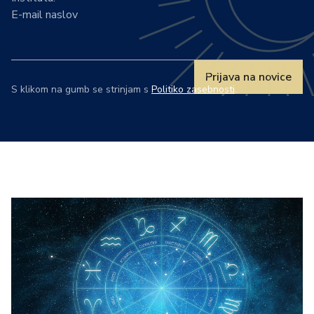
E-mail naslov
Prijava na novice
S klikom na gumb se strinjam s
Politiko zasebnosti
.