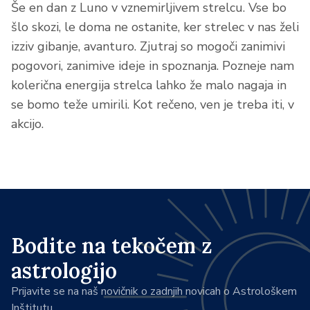
Še en dan z Luno v vznemirljivem strelcu. Vse bo
šlo skozi, le doma ne ostanite, ker strelec v nas želi
izziv gibanje, avanturo. Zjutraj so mogoči zanimivi
pogovori, zanimive ideje in spoznanja. Pozneje nam
kolerična energija strelca lahko že malo nagaja in
se bomo teže umirili. Kot rečeno, ven je treba iti, v
akcijo.
Bodite na tekočem z
astrologijo
Prijavite se na naš novičnik o zadnjih novicah o Astrološkem
Inštitutu.