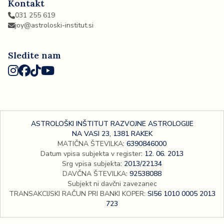
Kontakt
031 255 619
joy@astroloski-institut.si
Sledite nam
ASTROLOŠKI INŠTITUT RAZVOJNE ASTROLOGIJE
NA VASI 23, 1381 RAKEK
MATIČNA ŠTEVILKA
:
6390846000
Datum vpisa subjekta v register
:
12. 06. 2013
Srg vpisa subjekta
:
2013/22134
DAVČNA ŠTEVILKA
:
92538088
Subjekt ni davčni zavezanec
TRANSAKCIJSKI RAČUN PRI BANKI KOPER
:
SI56 1010 0005 2013
723