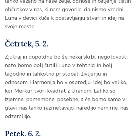
lahko vezano na naše želje, odnose in celjenje tistih
občutkov v nas, ki nam govorijo, da nismo vredni.
Luna v devici kliče k postavljanju stvari in idej na
svoje mesto.
Četrtek, 5. 2.
Zjutraj in dopoldne bo še nekaj skrbi, negotovosti,
nato bomo bolj čutili Luno v tehtnici in bolj
lagodno in lahkotno pristopali življenju in
odnosom. Harmonija bo v ospredju. Idej bo veliko,
ker Merkur tvori kvadrat z Uranom. Lahko so
izjemne, pomembne, posebne, a če bomo samo v
glavi, nas lahko razmetavajo, naredijo nemirne, nas
odzemljijo.
Petek, 6. 2.