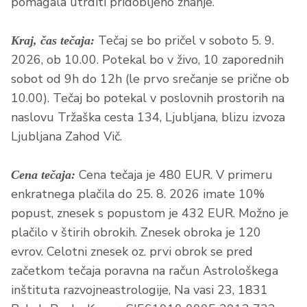
pomagala utrditi pridobljeno znanje.
Tečaj se bo pričel v soboto 5. 9.
Kraj, čas tečaja:
2026, ob 10.00. Potekal bo v živo, 10 zaporednih
sobot od 9h do 12h (le prvo srečanje se prične ob
10.00). Tečaj bo potekal v poslovnih prostorih na
naslovu Tržaška cesta 134, Ljubljana, blizu izvoza
Ljubljana Zahod Vič.
Cena tečaja je 480 EUR. V primeru
Cena tečaja:
enkratnega plačila do 25. 8. 2026 imate 10%
popust, znesek s popustom je 432 EUR. Možno je
plačilo v štirih obrokih. Znesek obroka je 120
evrov. Celotni znesek oz. prvi obrok se pred
začetkom tečaja poravna na račun Astrološkega
inštituta razvojneastrologije, Na vasi 23, 1831