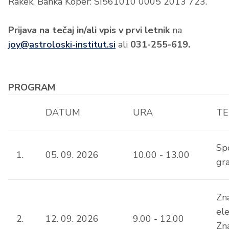
Rakek, Banka Koper: SI561010 0005 2013 723.
Prijava na tečaj in/ali vpis v prvi letnik
na
joy@astroloski-institut.si
ali
031-255-619.
PROGRAM
DATUM
URA
T
Sp
1.
05. 09. 2026
10.00 - 13.00
gr
Zn
el
2.
12. 09. 2026
9.00 - 12.00
Zna