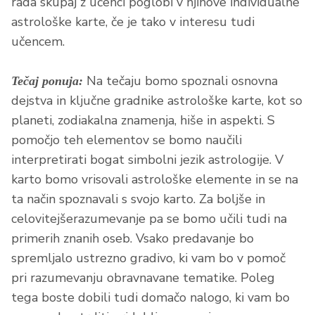
rada skupaj z učenci poglobi v njihove individualne
astrološke karte, če je tako v interesu tudi
učencem.
Na tečaju bomo spoznali osnovna
Tečaj ponuja:
dejstva in ključne gradnike astrološke karte, kot so
planeti, zodiakalna znamenja, hiše in aspekti. S
pomočjo teh elementov se bomo naučili
interpretirati bogat simbolni jezik astrologije. V
karto bomo vrisovali astrološke elemente in se na
ta način spoznavali s svojo karto. Za boljše in
celovitejšerazumevanje pa se bomo učili tudi na
primerih znanih oseb. Vsako predavanje bo
spremljalo ustrezno gradivo, ki vam bo v pomoč
pri razumevanju obravnavane tematike. Poleg
tega boste dobili tudi domačo nalogo, ki vam bo